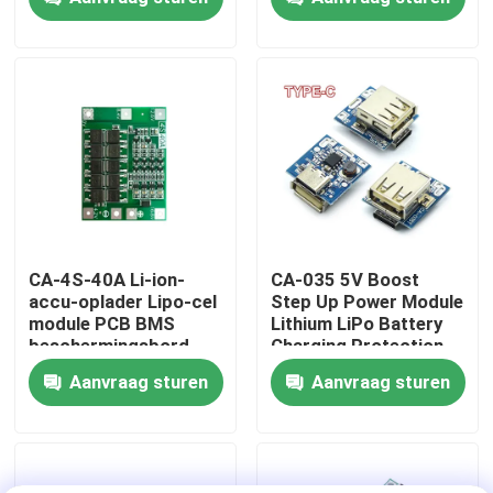
Fabriekstour
Kwaliteitscontrole
Neem contact met ons op
Nieuws
CA-4S-40A Li-ion-
CA-035 5V Boost
accu-oplader Lipo-cel
Step Up Power Module
module PCB BMS
Lithium LiPo Battery
Gevallen
beschermingsbord
Charging Protection
Board LED Display
Aanvraag sturen
Aanvraag sturen
USB voor zelfstandig
Blog
opladen
Versterkerbordmodule