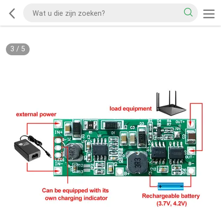
3
/
5