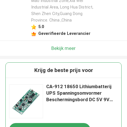
Mao Industrial Zone,Xia Wei
Industrial Area, Long Hua District,
Shen Zhen City,Guang Dong
Province. China ,China
5.0
Geverifieerde Leverancier
Bekijk meer
Krijg de beste prijs voor
CA-912 18650 Lithiumbatterij
UPS Spanningsomvormer
Beschermingsbord DC 5V 9V
12V Oplaad Step Up Booster
Module