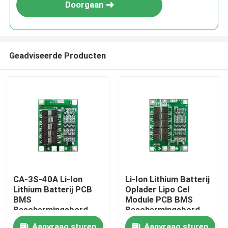
Doorgaan
Geadviseerde Producten
Thuis
CA-3S-40A Li-Ion
Li-Ion Lithium Batterij
Lithium Batterij PCB
Oplader Lipo Cel
Producten
BMS
Module PCB BMS
Beschermingsbord
Beschermingsbord
Over Ons
Aanvraag sturen
Aanvraag sturen