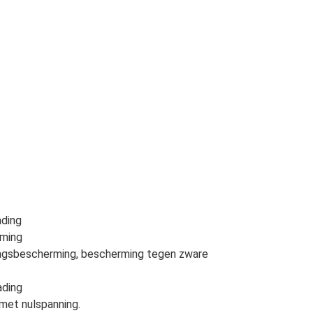
ading
rming
ingsbescherming, bescherming tegen zware
ading
 met nulspanning.