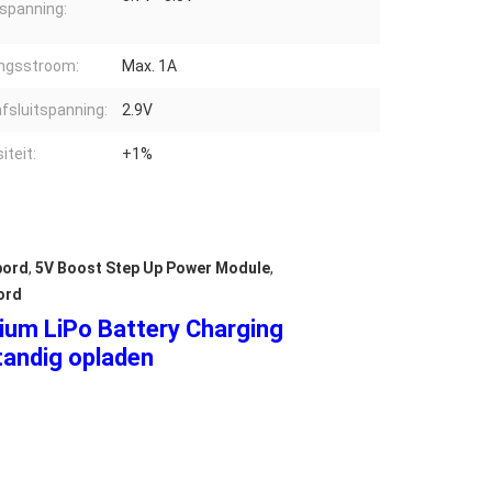
tspanning:
ngsstroom:
Max. 1A
fsluitspanning:
2.9V
iteit:
+1%
bord
,
5V Boost Step Up Power Module
,
ord
ium LiPo Battery Charging
tandig opladen