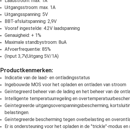
Laadstroom: max. 1A
Uitgangsstroom: max. 1A
Uitgangsspanning: 5V
BBT-afsluitspanning: 2,9V
Vooraf ingestelde: 4.2V laadspanning
Genauigheid: + 1%
Maximale standbystroom: 8uA
Afvoerfrequentie: 85%
(Input 3,7V,Uitgang 5V/1A)
Productkenmerken:
Indicatie van de laad- en ontladingsstatus
Ingebouwde MOS voor het opladen en ontladen van stroom
Geïntegreerd beheer van de lading en het beheer van de ontl
Intelligente temperatuurregeling en overtemperatuurbesche
Geïntegreerde uitgangsoverspanningsbescherming, kortsluit
belastingen.
Geïntegreerde bescherming tegen overbelasting en overontl
Er is ondersteuning voor het opladen in de "trickle"-modus en