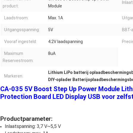
Inlaa
product:
Module
Laadstroom:
Max. 1A
Uitga
Uitgangsspanning:
5V
BBT-a
Vooraf ingesteld:
4.2V laadspanning
Precis
Maximum
8uA
Reservestroom:
Lithium LiPo batterij oplaadbeschermings
Markeren:
DIY-oplader Batterijoplaadbeschermingsb
CA-035 5V Boost Step Up Power Module Lith
Protection Board LED Display USB voor zelfs
Productparameter:
Inlaatspanning: 3,7 V~5,5 V