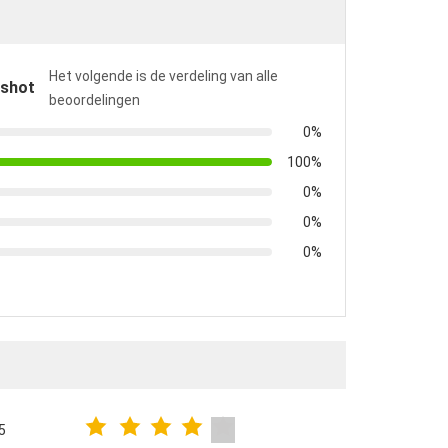
Het volgende is de verdeling van alle
pshot
beoordelingen
0%
100%
0%
0%
0%
5