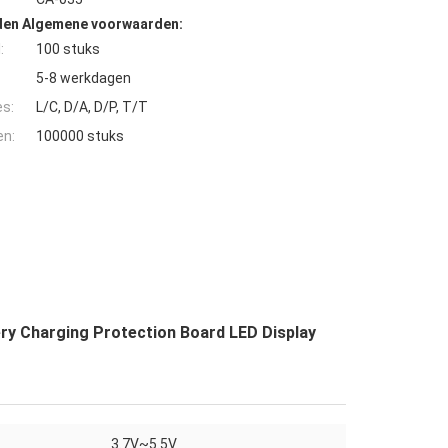
den Algemene voorwaarden:
:
100 stuks
5-8 werkdagen
es:
L/C, D/A, D/P, T/T
en:
100000 stuks
ry Charging Protection Board LED Display
3.7V~5.5V