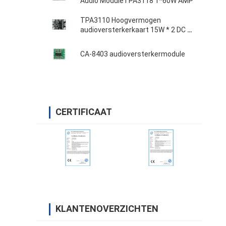
Audio ModuleTPA3118 1*60W AMP
TPA3110 Hoogvermogen
audioversterkerkaart 15W * 2 DC 8-
18V
CA-8403 audioversterkermodule
CERTIFICAAT
KLANTENOVERZICHTEN