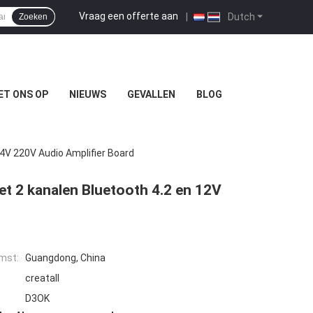
Vraag een offerte aan
|
Dutch
Zoeken
ET ONS OP
NIEUWS
GEVALLEN
BLOG
4V 220V Audio Amplifier Board
t 2 kanalen Bluetooth 4.2 en 12V
mst:
Guangdong, China
creatall
D3OK