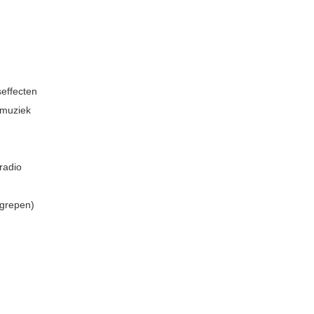
seffecten
 muziek
radio
egrepen)