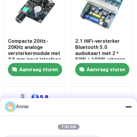
Fabriekstour
Kwaliteitscontrole
Compacte 20Hz-
2.1 HiFi-versterker
20KHz analoge
Bluetooth 5.0
versterkermodule met
audiokaart met 2 *
Neem contact met ons op
3,5 mm input interface
50W + 100W-uitgang
en zilveren afwerking
en DC12 ~ 24V-
Aanvraag sturen
Aanvraag sturen
voeding
Nieuws
Gevallen
Annie
Blog
7:43 AM
Versterkerbordmodule