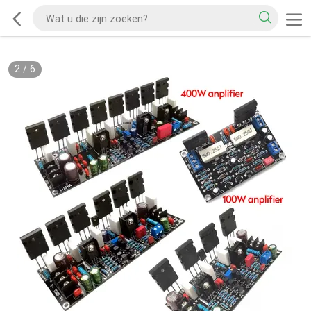
3
/
6