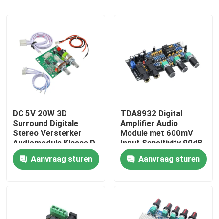
DC 5V 20W 3D
TDA8932 Digital
Surround Digitale
Amplifier Audio
Stereo Versterker
Module met 600mV
Audiomodule Klasse D
Input Sensitivity 90dB
Versterker Board
SNR en 3W Output
Thuis
Aanvraag sturen
Aanvraag sturen
Power
Producten
Over Ons